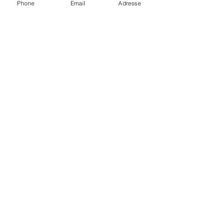
Phone
Email
Adresse
B&G Optique
2 Rue Askoleg, ZA du Ponlo
22290 Lanvollon
Téléphone
02 96 65 68 82
Nos Rubriques
Accueil
Qui sommes nous ?
Notre savoir-faire
Nos montures